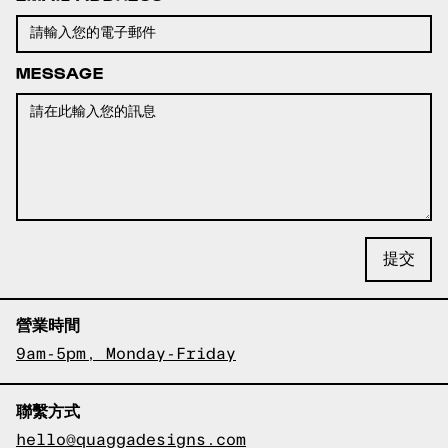
MESSAGE
營業時間
9am-5pm, Monday-Friday
聯繫方式
hello@quaggadesigns.com