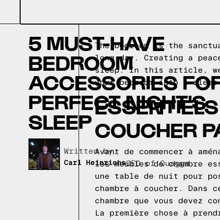
5 MUST-HAVE
The bedroom is the sanctu
BEDROOM
long day. Creating a peac
sleep. In this article, w
ACCESSORIES FOR
your bedroom into a sleep
PERFECT NIGHT'S
ESSENTIEL
SLEEP
COUCHER P
Written by,
Avant de commencer à amén
Carl Heinrichs
CEO of Quagga
les meubles de chambre es
une table de nuit pour po
chambre à coucher. Dans c
chambre que vous devez co
La première chose à prend