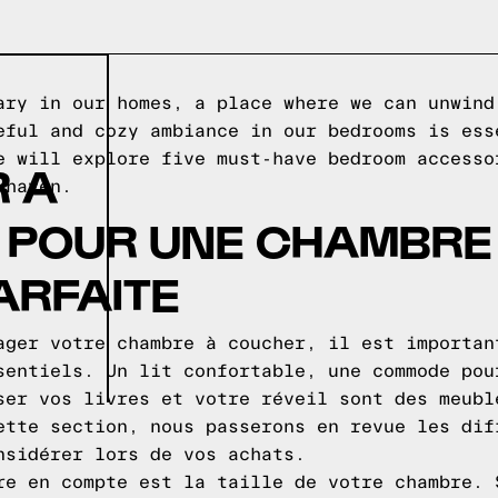
ary in our homes, a place where we can unwind
eful and cozy ambiance in our bedrooms is ess
e will explore five must-have bedroom accesso
 A
 haven.
S POUR UNE CHAMBRE
ARFAITE
ager votre chambre à coucher, il est importan
sentiels. Un lit confortable, une commode pou
ser vos livres et votre réveil sont des meubl
ette section, nous passerons en revue les dif
nsidérer lors de vos achats.
re en compte est la taille de votre chambre. 